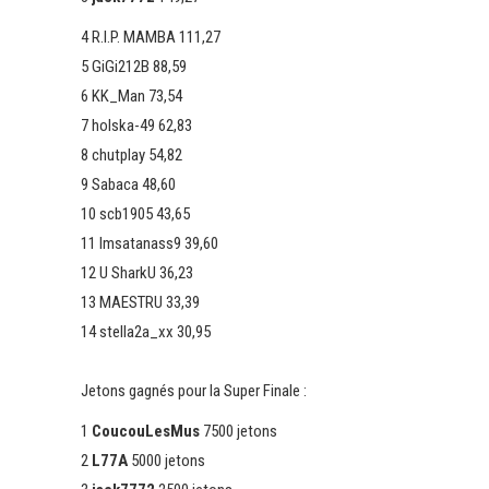
4 R.I.P. MAMBA 111,27
5 GiGi212B 88,59
6 KK_Man 73,54
7 holska-49 62,83
8 chutplay 54,82
9 Sabaca 48,60
10 scb1905 43,65
11 Imsatanass9 39,60
12 U SharkU 36,23
13 MAESTRU 33,39
14 stella2a_xx 30,95
Jetons gagnés pour la Super Finale :
1
CoucouLesMus
7500 jetons
2
L77A
5000 jetons