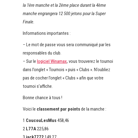
la 1ère manche et la 2ème place durant la 4ème
manche engrangera 12 500 jetons pour la Super
Finale.
Informations importantes :
– Le mot de passe vous sera communiqué par les
responsables du club.
– Sur le
logiciel Winamax
, vous trouverez le tournoi
dans l’onglet « Tournois » puis « Clubs ». N’oubliez
pas de cocher l’onglet « Clubs » afin que votre
tournoi s’affiche.
Bonne chance à tous !
Voici le
classement par points
de la manche :
1
CoucouLesMus
458,46
2
L77A
225,86
3
jack7772
149,27