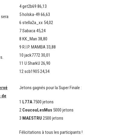
4 get2b69 86,13
5 holska-49 66,63
t sera
6 stella2a_xx 54,02
7 Sabaca 45,24
8 KK_Man 38,80
9 R.I.P. MAMBA 33,88
10 jack7772 30,01
s.
11 U SharkU 26,90
12 scb1905 24,34
ervé
Jetons gagnés pour la Super Finale :
e de
1
L77A
7500 jetons
2
CoucouLesMus
5000 jetons
3
MAESTRU
2500 jetons
Félicitations à tous les participants !