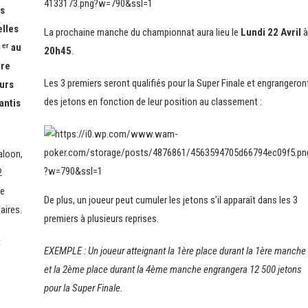
es
elles
La prochaine manche du championnat aura lieu le
Lundi 22 Avril
à
ᵉʳ au
20h45
.
tre
Les 3 premiers seront qualifiés pour la Super Finale et engrangeron
eurs
des jetons en fonction de leur position au classement :
antis
aloon,
2
ce
De plus, un joueur peut cumuler les jetons s’il apparaît dans les 3
aires.
premiers à plusieurs reprises.
t
EXEMPLE : Un joueur atteignant la 1ère place durant la 1ère manche
et la 2ème place durant la 4ème manche engrangera 12 500 jetons
pour la Super Finale.