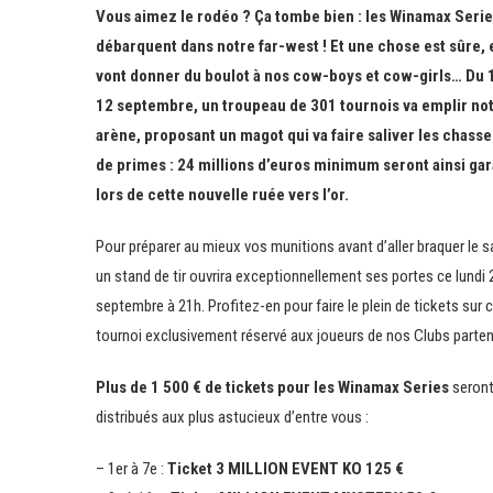
Vous aimez le rodéo ? Ça tombe bien : les Winamax Seri
débarquent dans notre far-west ! Et une chose est sûre, 
vont donner du boulot à nos cow-boys et cow-girls… Du 1
12 septembre, un troupeau de 301 tournois va emplir no
arène, proposant un magot qui va faire saliver les chass
de primes : 24 millions d’euros minimum seront ainsi gar
lors de cette nouvelle ruée vers l’or.
Pour préparer au mieux vos munitions avant d’aller braquer le s
un stand de tir ouvrira exceptionnellement ses portes ce lundi 
septembre à 21h. Profitez-en pour faire le plein de tickets sur 
tournoi exclusivement réservé aux joueurs de nos Clubs parten
Plus de 1 500 € de tickets pour les Winamax Series
seron
distribués aux plus astucieux d’entre vous :
– 1er à 7e :
Ticket 3 MILLION EVENT KO 125 €