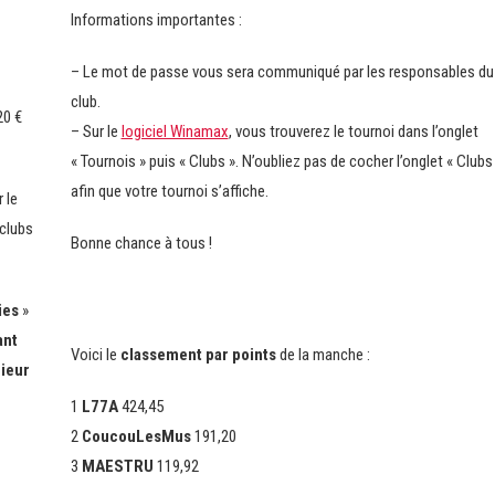
Informations importantes :
– Le mot de passe vous sera communiqué par les responsables du
club.
20 €
– Sur le
logiciel Winamax
, vous trouverez le tournoi dans l’onglet
« Tournois » puis « Clubs ». N’oubliez pas de cocher l’onglet « Clubs
afin que votre tournoi s’affiche.
r le
 clubs
Bonne chance à tous !
ies
»
ant
Voici le
classement par points
de la manche :
rieur
1
L77A
424,45
2
CoucouLesMus
191,20
3
MAESTRU
119,92