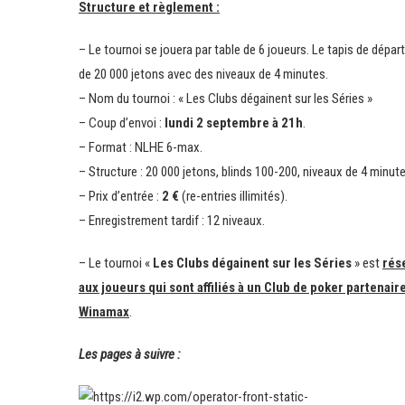
Structure et règlement :
– Le tournoi se jouera par table de 6 joueurs. Le tapis de dépar
de 20 000 jetons avec des niveaux de 4 minutes.
– Nom du tournoi : « Les Clubs dégainent sur les Séries »
– Coup d’envoi :
lundi 2 septembre à 21h
.
– Format : NLHE 6-max.
– Structure : 20 000 jetons, blinds 100-200, niveaux de 4 minute
– Prix d’entrée :
2 €
(re-entries illimités).
– Enregistrement tardif : 12 niveaux.
– Le tournoi «
Les Clubs dégainent sur les Séries
» est
rés
aux joueurs qui sont affiliés à un Club de poker partenair
Winamax
.
Les pages à suivre :