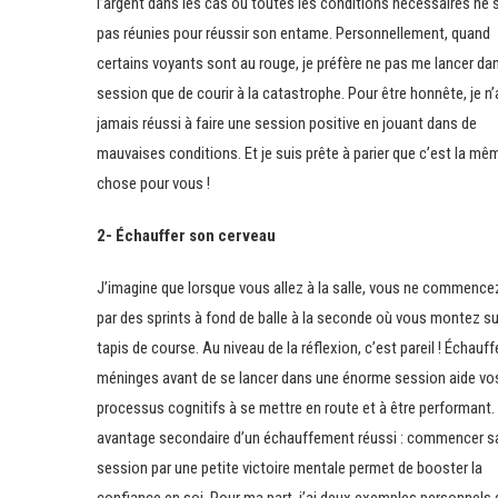
l’argent dans les cas où toutes les conditions nécessaires ne 
pas réunies pour réussir son entame. Personnellement, quand
certains voyants sont au rouge, je préfère ne pas me lancer da
session que de courir à la catastrophe. Pour être honnête, je n’
jamais réussi à faire une session positive en jouant dans de
mauvaises conditions. Et je suis prête à parier que c’est la mê
chose pour vous !
2- Échauffer son cerveau
J’imagine que lorsque vous allez à la salle, vous ne commence
par des sprints à fond de balle à la seconde où vous montez su
tapis de course. Au niveau de la réflexion, c’est pareil ! Échauff
méninges avant de se lancer dans une énorme session aide vo
processus cognitifs à se mettre en route et à être performant.
avantage secondaire d’un échauffement réussi : commencer s
session par une petite victoire mentale permet de booster la