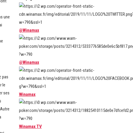
sont
ns une
ai
@Winamax
me
@Winamax
z pas
r le
er ses
Winamax
s
 Autre
a
Winamax TV