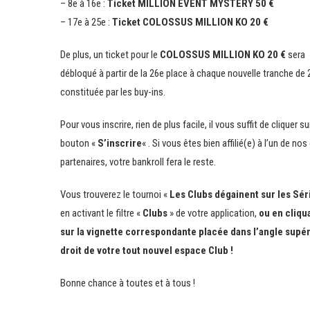
– 8e à 16e :
Ticket MILLION EVENT MYSTERY 50 €
– 17e à 25e :
Ticket COLOSSUS MILLION KO 20 €
De plus, un ticket pour le
COLOSSUS MILLION KO 20 €
sera
débloqué à partir de la 26e place à chaque nouvelle tranche de 
constituée par les buy-ins.
Pour vous inscrire, rien de plus facile, il vous suffit de cliquer su
bouton «
S’inscrire
« . Si vous êtes bien affilié(e) à l’un de nos
partenaires, votre bankroll fera le reste.
Vous trouverez le tournoi «
Les Clubs dégainent sur les Sér
en activant le filtre «
Clubs
» de votre application,
ou en cliqu
sur la vignette correspondante placée dans l’angle supé
droit de votre tout nouvel espace Club !
Bonne chance à toutes et à tous !