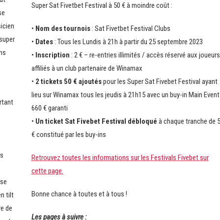
Super Sat Fivetbet Festival à 50 € à moindre coût :
se
icien
•
Nom des tournois
: Sat Fivetbet Festival Clubs
super
•
Dates
: Tous les Lundis à 21h à partir du 25 septembre 2023
ns
•
Inscription
: 2 € – re-entries illimités / accès réservé aux joueurs
affiliés à un club partenaire de Winamax
•
2 tickets 50 € ajoutés
pour les Super Sat Fivebet Festival ayant
lieu sur Winamax tous les jeudis à 21h15 avec un buy-in Main Event
rtant
660 € garanti
•
Un ticket Sat Fivebet Festival débloqué
à chaque tranche de 
€ constitué par les buy-ins
es
Retrouvez toutes les informations sur les Festivals Fivebet sur
cette page.
ise
Bonne chance à toutes et à tous !
n tilt
re de
Les pages à suivre :